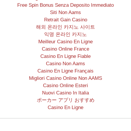
Free Spin Bonus Senza Deposito Immediato
Siti Non Aams
Retrait Gain Casino
해외 온라인 카지노 사이트
익명 온라인 카지노
Meilleur Casino En Ligne
Casino Online France
Casino En Ligne Fiable
Casino Non Aams
Casino En Ligne Français
Migliori Casino Online Non AAMS
Casino Online Esteri
Nuovi Casino In Italia
ポーカー アプリ おすすめ
Casino En Ligne