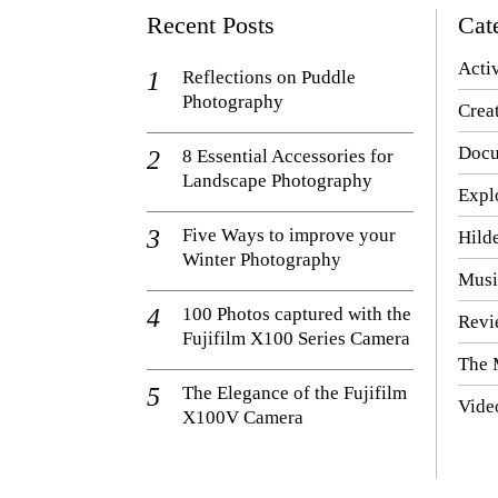
Recent Posts
Cat
Acti
Reflections on Puddle
Photography
Crea
Doc
8 Essential Accessories for
Landscape Photography
Expl
Five Ways to improve your
Hild
Winter Photography
Musi
100 Photos captured with the
Revi
Fujifilm X100 Series Camera
The 
The Elegance of the Fujifilm
Vide
X100V Camera