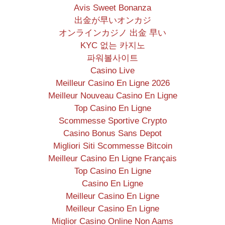
Avis Sweet Bonanza
出金が早いオンカジ
オンラインカジノ 出金 早い
KYC 없는 카지노
파워볼사이트
Casino Live
Meilleur Casino En Ligne 2026
Meilleur Nouveau Casino En Ligne
Top Casino En Ligne
Scommesse Sportive Crypto
Casino Bonus Sans Depot
Migliori Siti Scommesse Bitcoin
Meilleur Casino En Ligne Français
Top Casino En Ligne
Casino En Ligne
Meilleur Casino En Ligne
Meilleur Casino En Ligne
Miglior Casino Online Non Aams