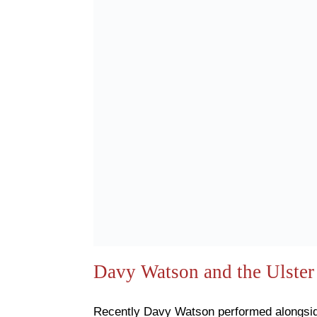
Davy Watson and the Ulster
Recently Davy Watson performed alongside 