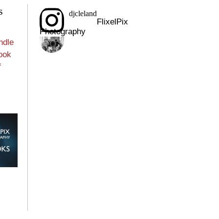
s
djcleland
FlixelPix
Photography
ndle
ook
f