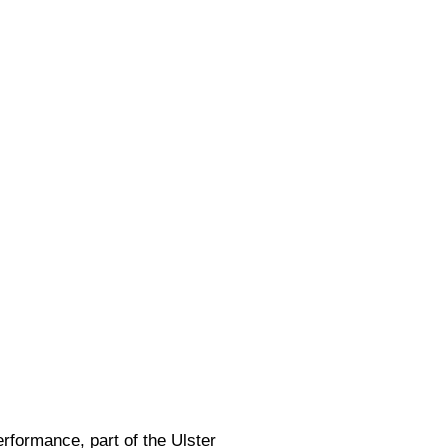
rformance, part of the Ulster