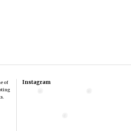
Instagram
e of
oting
s.