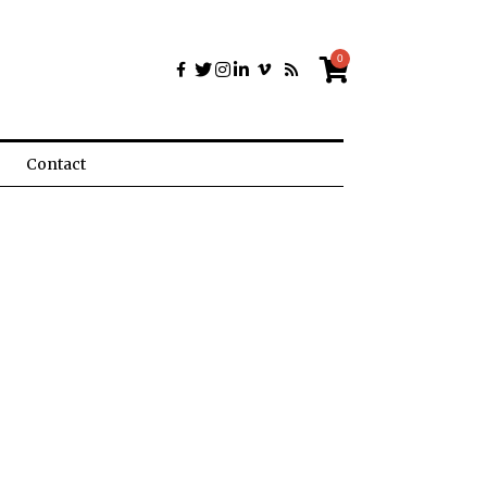
0
Contact