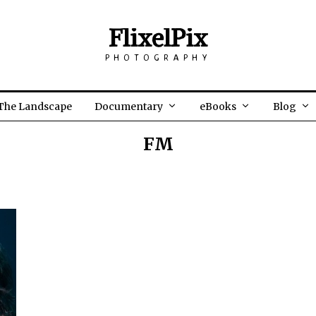
FlixelPix
PHOTOGRAPHY
The Landscape
Documentary
eBooks
Blog
FM