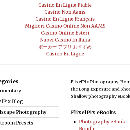
Casino En Ligne Fiable
Casino Non Aams
Casino En Ligne Français
Migliori Casino Online Non AAMS
Casino Online Esteri
Nuovi Casino In Italia
ポーカー アプリ おすすめ
Casino En Ligne
egories
FlixelPix Photography. Hom
the Long Exposure and Sho
umentary
Shallow photography eBook
elPix Blog
dscape Photography
FlixelPix eBooks
Photography eBook
troom Presets
Bundle