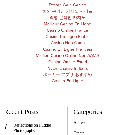
Retrait Gain Casino
해외 온라인 카지노 사이트
익명 온라인 카지노
Meilleur Casino En Ligne
Casino Online France
Casino En Ligne Fiable
Casino Non Aams
Casino En Ligne Français
Migliori Casino Online Non AAMS
Casino Online Esteri
Nuovi Casino In Italia
ポーカー アプリ おすすめ
Casino En Ligne
Recent Posts
Categories
Active
Reflections on Puddle
Photography
Create