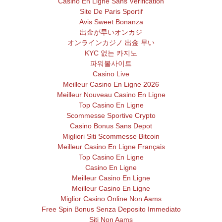
Casino En Ligne Sans Vérification
Site De Paris Sportif
Avis Sweet Bonanza
出金が早いオンカジ
オンラインカジノ 出金 早い
KYC 없는 카지노
파워볼사이트
Casino Live
Meilleur Casino En Ligne 2026
Meilleur Nouveau Casino En Ligne
Top Casino En Ligne
Scommesse Sportive Crypto
Casino Bonus Sans Depot
Migliori Siti Scommesse Bitcoin
Meilleur Casino En Ligne Français
Top Casino En Ligne
Casino En Ligne
Meilleur Casino En Ligne
Meilleur Casino En Ligne
Miglior Casino Online Non Aams
Free Spin Bonus Senza Deposito Immediato
Siti Non Aams