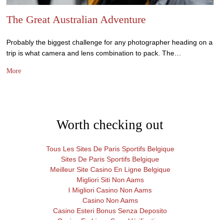
The Great Australian Adventure
Probably the biggest challenge for any photographer heading on a
trip is what camera and lens combination to pack. The…
More
Worth checking out
Tous Les Sites De Paris Sportifs Belgique
Sites De Paris Sportifs Belgique
Meilleur Site Casino En Ligne Belgique
Migliori Siti Non Aams
I Migliori Casino Non Aams
Casino Non Aams
Casino Esteri Bonus Senza Deposito