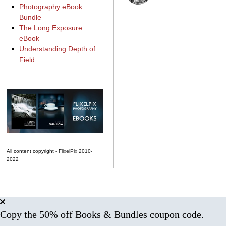
Photography eBook
Bundle
The Long Exposure
eBook
Understanding Depth of
Field
All content copyright - FlixelPix 2010-
2022
Copy the 50% off Books & Bundles coupon code.